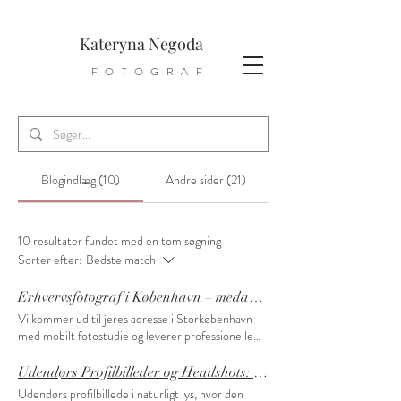
Kateryna Negoda
FOTOGRAF
Blogindlæg (10)
Andre sider (21)
10 resultater fundet med en tom søgning
Sorter efter:
Bedste match
Erhvervsfotograf i København – medarbejderportrætter hos jer (mobilt studie)
Vi kommer ud til jeres adresse i Storkøbenhavn
med mobilt fotostudie og leverer professionelle
medarbejderportrætter med ensartet udtryk.
Fotograferingen foregår hos jer for en enkel og
Udendørs Profilbilleder og Headshots: Naturlig Professionalisme i Naturligt Lys
effektiv proces. Moderne erhvervsportræt på
Udendørs profilbillede i naturligt lys, hvor den