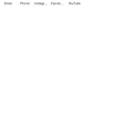
Email
Phone
Instagram
Facebook
YouTube
Seneste blogindlæg
Se alle